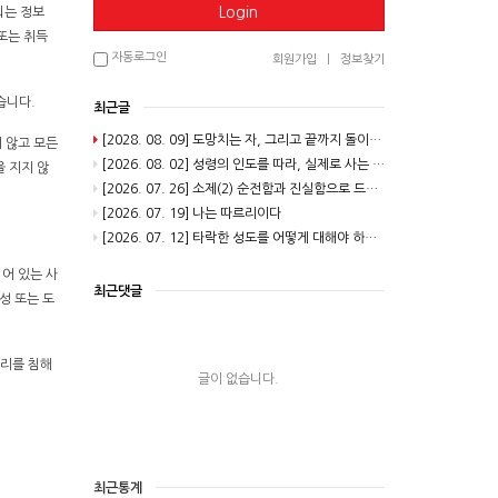
Login
되는 정보
또는 취득
자동로그인
회원가입
|
정보찾기
습니다.
최근글
[2028. 08. 09] 도망치는 자, 그리고 끝까지 돌이키시는 분
 않고 모든
[2026. 08. 02] 성령의 인도를 따라, 실제로 사는 길(2)
을 지지 않
[2026. 07. 26] 소제(2) 순전함과 진실함으로 드려지는 제사
[2026. 07. 19] 나는 따르리이다
[2026. 07. 12] 타락한 성도를 어떻게 대해야 하는가
어 있는 사
최근댓글
성 또는 도
권리를 침해
글이 없습니다.
최근통계