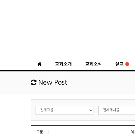
교회소개
교회소식
설교
New Post
구분
제