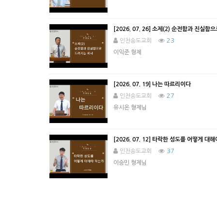
[2026. 07. 26] 소제(2) 순전함과 진실
23
인천송도교회
이익준 형제
[2026. 07. 19] 나는 따르리이다
27
인천송도교회
유시온 형제님
[2026. 07. 12] 타락한 성도를 어떻게 대
37
인천송도교회
이승민 형제님